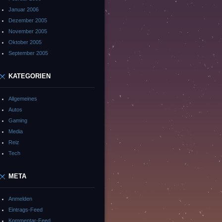
Januar 2006
Dezember 2005
November 2005
Oktober 2005
September 2005
KATEGORIEN
Allgemeines
Autos
Gaming
Media
Reiz
Tech
META
Anmelden
Eintrags-Feed
Kommentar-Feed