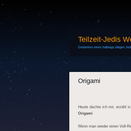
Teilzeit-Jedis 
Gedanken eines halbtags tätigen Jedi-
Origami
Heute dachte ich mir, erzähl 
Origami
Wenn man wieder einen Voll-Re