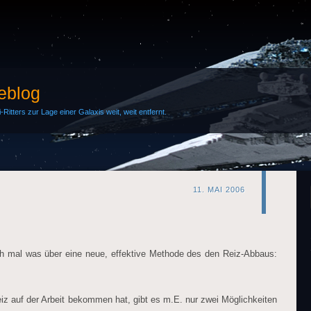
Weblog
Ritters zur Lage einer Galaxis weit, weit entfernt.
11. MAI 2006
ich mal was über eine neue, effektive Methode des den Reiz-Abbaus:
iz auf der Arbeit bekommen hat, gibt es m.E. nur zwei Möglichkeiten