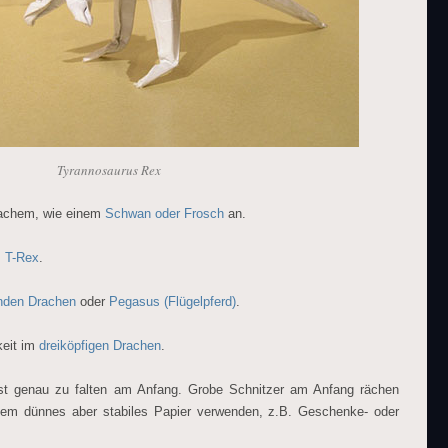
Tyrannosaurus Rex
fachem, wie einem
Schwan oder Frosch
an.
m
T-Rex
.
enden Drachen
oder
Pegasus (Flügelpferd)
.
keit im
dreiköpfigen Drachen
.
st genau zu falten am Anfang. Grobe Schnitzer am Anfang rächen
em dünnes aber stabiles Papier verwenden, z.B. Geschenke- oder