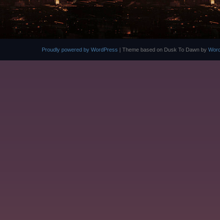
BEITRAGSNAVIGATION
Proudly powered by WordPress
|
Theme based on Dusk To Dawn by
Wor