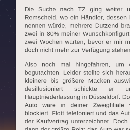
Die Suche nach TZ ging weiter u
Remscheid, wo ein Händler, dessen N
nennen würde, mehrere Dutzend bra
zwei in 80% meiner Wunschkonfigurtio
zwei Wochen warten, bevor er mir mi
doch nicht mehr zur Verfügung stehen.
Also noch mal hingefahren, um 
begutachten. Leider stellte sich hera
kleinere bis größere Macken auswi
desillusioniert schickte e
Hauptniederlassung in Düsseldorf. Dor
Auto wäre in deiner Zweigfiliale 
blockiert. Flott telefoniert und das A
der Kaufvertrag unterzeichnet. Doch
dann der größte Reiz: das Auto war s