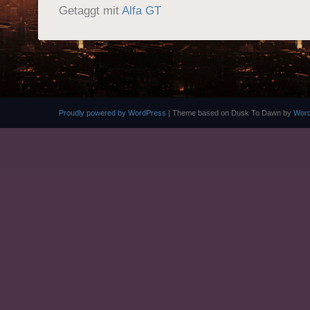
Getaggt mit
Alfa GT
BEITRAGSNAVIGATION
Proudly powered by WordPress
|
Theme based on Dusk To Dawn by
Wor