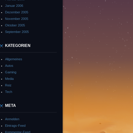
Januar 2006
Dezember 2005
November 2005
Oktober 2005
September 2005
KATEGORIEN
Allgemeines
Autos
Gaming
Media
Reiz
Tech
META
Anmelden
Eintrags-Feed
Kommentar-Feed