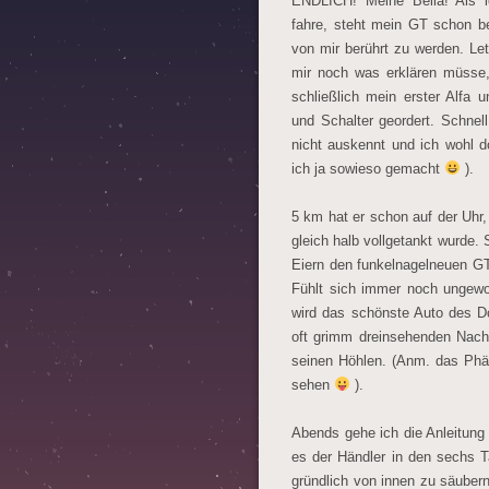
ENDLICH! Meine Bella! Als i
fahre, steht mein GT schon be
von mir berührt zu werden. Let
mir noch was erklären müsse, 
schließlich mein erster Alfa 
und Schalter geordert. Schnell
nicht auskennt und ich wohl d
ich ja sowieso gemacht
).
5 km hat er schon auf der Uhr,
gleich halb vollgetankt wurde.
Eiern den funkelnagelneuen GT
Fühlt sich immer noch ungew
wird das schönste Auto des Do
oft grimm dreinsehenden Nach
seinen Höhlen. (Anm. das Phä
sehen
).
Abends gehe ich die Anleitung
es der Händler in den sechs T
gründlich von innen zu säuber