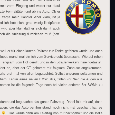
ch den Leih-159er auf den Händlerhof
reit vorm Eingang und wartet nur drauf
zte Formalitäten und ab ins Auto. Ob er
fragte mein Händler. Aber klaro, ist ja
und ich hab nich‘ grad wenig Knöpfchen
 wird aber klar, daß er sich damit auch
och die Anleitung durchlesen muß (hätt‘
 weil er für einen kurzen Rolltest zur Tanke gefahren wurde und auch
 Super, manchmal bin ich vom Service echt überrascht. Wie auf rohen
 langsam vom Hof gerollt und in den Straßenverkehr hineingetastet.
ohnt an, aber der GT gehorcht mir folgsam. Zuhause angekommen,
rfs erst mal von allen begutachtet. Selbst unserem seltsamen und
barn, Fahrer eines neuen BMW 316i, fallen vor Neid die Augen aus
nomen ist die folgende Tage noch bei vielen anderen 3er BWMs zu
 durch und begutachte das ganze Fahrzeug. Dabei fällt mir auf, dass
agen, die das Auto bei ihm stand, noch nicht mal geschafft hat, es
n
. Das wurde dann am Feiertag von mir nachgeholt und die Bella