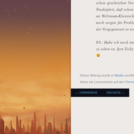
schon geschrieben Vorl
Trashigkeit, daß scho
an Weltraum-Klassisch
noch sorgen für Probl
der Vergegenwart so w
P.S.: Habe ich noch in
zu sehen ist, Ijon Tich
Dieser Beitrag wurde in
Media
veröffe
Setze ein Lesezeichen auf den
Perma
BEITRAGSNAVIGATI
←
VORHERIGE
NÄCHSTE
→