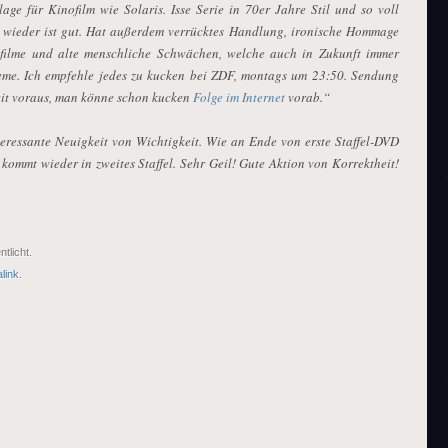
age für Kinofilm wie Solaris. Isse Serie in 70er Jahre Stil und so voll
n wieder ist gut. Hat außerdem verrücktes Handlung, ironische Hommage
filme und alte menschliche Schwächen, welche auch in Zukunft immer
eme. Ich empfehle jedes zu kucken bei ZDF, montags um 23:50. Sendung
eit voraus, man könne schon kucken
Folge im Internet
vorab.“
teressante Neuigkeit von Wichtigkeit. Wie an Ende von erste Staffel-DVD
y kommt wieder in zweites Staffel. Sehr Geil! Gute Aktion von Korrektheit!
ntlicht.
link
.
ON