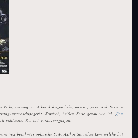
te Verhinweisung von Arbeitskollegen bekommen auf neues Kult-Serie in
bertragungsmaschinegerät. Komisch, heißen Serie genau wie ich ‚
Ijon
 ich wohl meine Zeit weit voraus vergangen.
mane von berühmtes polnische SciFi-Author Stanislaw Lem, welche hat