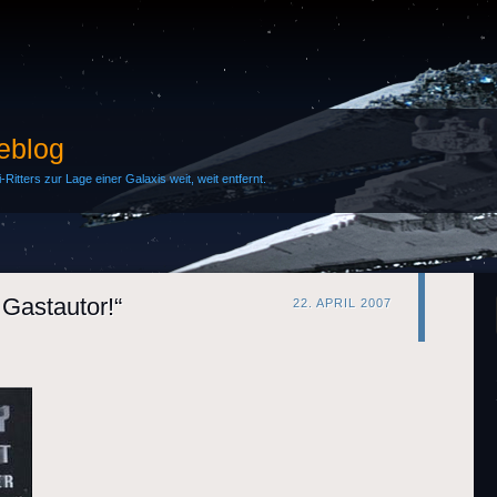
Weblog
Ritters zur Lage einer Galaxis weit, weit entfernt.
: Gastautor!“
22. APRIL 2007