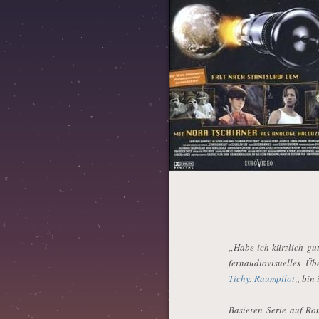
„Habe ich kürzlich gu
fernaudiovisuelles Ü
Tichy: Raumpilot
‚, bin
Basieren Serie auf Ro