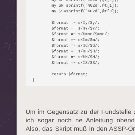
	my $M=sprintf("%02d",@t[1]);

	my $S=sprintf("%02d",@t[0]);

	$format =~ s/%y/$y/;

	$format =~ s/%Y/$Y/;

	$format =~ s/%mon/$mon/;

	$format =~ s/%m/$m/;

	$format =~ s/%d/$d/;

	$format =~ s/%H/$H/;

	$format =~ s/%M/$M/;

	$format =~ s/%S/$S/;

	return $format;

}
Um im Gegensatz zu der Fundstelle de
ich sogar noch ne Anleitung obend
Also, das Skript muß in den ASSP-Or