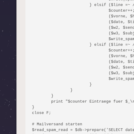
			} elsif ($line =~ / \[MessageLimit\].* Message Limit: /) {

				$counter++;

				($vorne, $hinten)= split(/ Message Limit /, $line);

				($date, $time, $test, $ip, $sender_angles, $w1, $recipient, $rest)= split(/ /, $vorne);

				($w2, $sender)= split(/<|>/, $sender_angles);

				($w3, $subject)= split(/ /, $hinten);

				$write_spam_report->execute(makeTimestamp($date, $time), $sender, $recipient, makeSubject($subject), 'Message Limit');

			} elsif ($line =~ / \[URIBL:max-uris\].* failed URIBL checks /) {

				$counter++;

				($vorne, $hinten)= split(/ URIBL checks \(maximum uris exceeded\) /, $line);

				($date, $time, $test, $ip, $sender_angles, $w1, $recipient, $rest)= split(/ /, $vorne);

				($w2, $sender)= split(/<|>/, $sender_angles);

				($w3, $subject)= split(/ /, $hinten);

				$write_spam_report->execute(makeTimestamp($date, $time), $sender, $recipient, makeSubject($subject), 'URIBL checks failed');

			}

		}

	}

	print "$counter Eintraege fuer $_\r\n";

}

close F;

# Mailversand starten

$read_spam_read = $db->prepare('SELECT dat