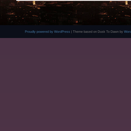
Proudly powered by WordPress
|
Theme based on Dusk To Dawn by
Wor