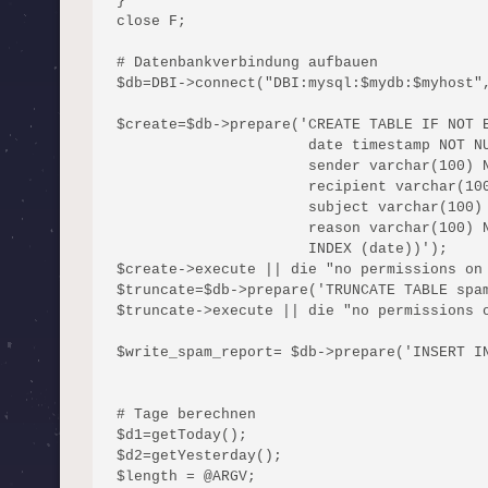
}

close F;

# Datenbankverbindung aufbauen

$db=DBI->connect("DBI:mysql:$mydb:$myhost",
$create=$db->prepare('CREATE TABLE IF NOT E
                      date timestamp NOT NU
                      sender varchar(100) N
                      recipient varchar(100
                      subject varchar(100) 
                      reason varchar(100) N
                      INDEX (date))'); 

$create->execute || die "no permissions on 
$truncate=$db->prepare('TRUNCATE TABLE spam
$truncate->execute || die "no permissions o
$write_spam_report= $db->prepare('INSERT IN
# Tage berechnen

$d1=getToday();

$d2=getYesterday();

$length = @ARGV;
