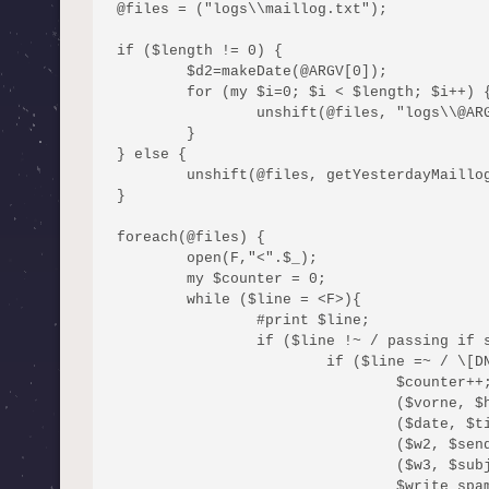
@files = ("logs\\maillog.txt");

if ($length != 0) {

	$d2=makeDate(@ARGV[0]);

	for (my $i=0; $i < $length; $i++) {

		unshift(@files, "logs\\@ARGV[$i].maillog.txt");

	}

} else {

	unshift(@files, getYesterdayMaillog());

}

foreach(@files) {

	open(F,"<".$_);

	my $counter = 0;

	while ($line = <F>){

		#print $line;

		if ($line !~ / passing if safe because testmode, otherwise /) {

			if ($line =~ / \[DNSBL\].* failed DNSBL: /) {

				$counter++;

				($vorne, $hinten)= split(/ failed DNSBL: /, $line);

				($date, $time, $test, $ip, $sender_angles, $w1, $recipient, $rest)= split(/ /, $vorne);

				($w2, $sender)= split(/<|>/, $sender_angles);

				($w3, $subject)= split(/ /, $hinten);

				$write_spam_report->execute(makeTimestamp($date, $time), $sender, $recipient, makeSubject($subject), 'DNSBL failed');
