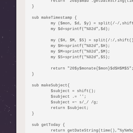
	return "20$y$m$d".getDateString(time(),"%H%M%S");;

}

sub makeTimestamp {

	my ($mon, $d, $y) = split(/-/,shift());

	my $d=sprintf("%02d",$d);

	my ($H, $M, $S) = split(/:/,shift());

	my $H=sprintf("%02d",$H);

	my $M=sprintf("%02d",$M);

	my $S=sprintf("%02d",$S);

	return "20$y$monate{$mon}$d$H$M$S";

}

sub makeSubject{

	$subject = shift();

	$subject .= '';

	$subject =~ s/_/ /g;

	return $subject;

}

sub getToday {

	return getDateString(time(),"%y%m%d%H%M%S");
