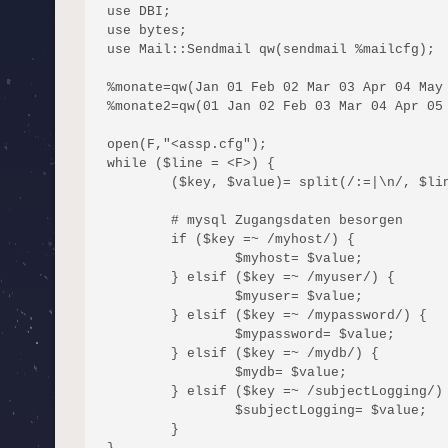
use DBI;

use bytes;

use Mail::Sendmail qw(sendmail %mailcfg);

%monate=qw(Jan 01 Feb 02 Mar 03 Apr 04 May 
%monate2=qw(01 Jan 02 Feb 03 Mar 04 Apr 05 
open(F,"<assp.cfg");

while ($line = <F>) {

	($key, $value)= split(/:=|\n/, $line);

	# mysql Zugangsdaten besorgen

	if ($key =~ /myhost/) {

		$myhost= $value;

	} elsif ($key =~ /myuser/) {

		$myuser= $value;

	} elsif ($key =~ /mypassword/) {

		$mypassword= $value;

	} elsif ($key =~ /mydb/) {

		$mydb= $value;

	} elsif ($key =~ /subjectLogging/) {

		$subjectLogging= $value;

	}
