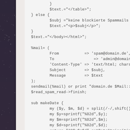
	}

	$text.="</table>";

} else {

	$subj ="keine blockierte Spammails am ".getTodayString();

	$text.="<p>$subj</p>";

}

$text.="</body></html>";

%mail= (

	From	       => 'spam@domain.de',

	To	           => 'admin@domain.de',

	'Content-Type' => 'text/html; charset="iso-8859-1',

	Subject        => $subj,

	Message        => $text

);

sendmail(%mail) or print "domain.de $Mail::
$read_spam_read->finish;

sub makeDate {

	my ($y, $m, $d) = split(/-/,shift());

	my $y=sprintf("%02d",$y);

	my $m=sprintf("%02d",$m);

	my $d=sprintf("%02d",$d);
