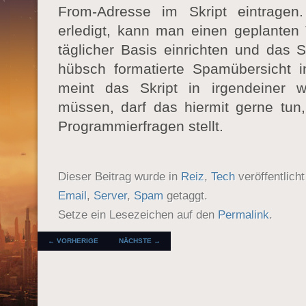
From-Adresse im Skript eintrage
erledigt, kann man einen geplanten 
täglicher Basis einrichten und das S
hübsch formatierte Spamübersicht 
meint das Skript in irgendeiner w
müssen, darf das hiermit gerne tun,
Programmierfragen stellt.
Dieser Beitrag wurde in
Reiz
,
Tech
veröffentlich
Email
,
Server
,
Spam
getaggt.
Setze ein Lesezeichen auf den
Permalink
.
BEITRAGSNAVIGATION
←
VORHERIGE
NÄCHSTE
→