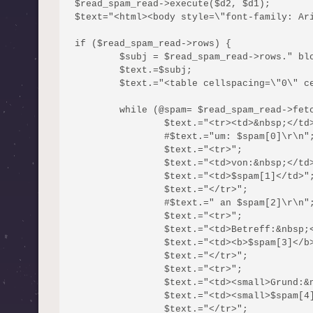
$read_spam_read->execute($d2, $d1);

$text="<html><body style=\"font-family: Ari
if ($read_spam_read->rows) {

	$subj = $read_spam_read->rows." blockierte Spammails am ".getTodayString();

	$text.=$subj;

	$text.="<table cellspacing=\"0\" cellpadding=\"0\" border=\"0\" style=\"font-family: Arial; font-size: 10pt;\">";

	while (@spam= $read_spam_read->fetchrow_array()) {

		$text.="<tr><td>&nbsp;</td><td>&nbsp;</td></tr>";

		#$text.="um: $spam[0]\r\n";

		$text.="<tr>";

		$text.="<td>von:&nbsp;</td>";

		$text.="<td>$spam[1]</td>";

		$text.="</tr>";

		#$text.=" an $spam[2]\r\n";

		$text.="<tr>";

		$text.="<td>Betreff:&nbsp;</td>";

		$text.="<td><b>$spam[3]</b></td>";

		$text.="</tr>";

		$text.="<tr>";

		$text.="<td><small>Grund:&nbsp;</small></td>";

		$text.="<td><small>$spam[4]</small></td>";

		$text.="</tr>";
