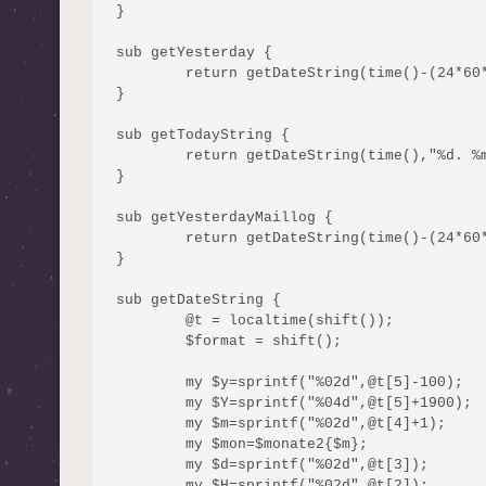
}

sub getYesterday {

	return getDateString(time()-(24*60*60), "%y%m%d%H%M%S");

}

sub getTodayString {

	return getDateString(time(),"%d. %mon. %Y");

}

sub getYesterdayMaillog {

	return getDateString(time()-(24*60*60),"logs\\%y-%m-%d.maillog.txt");

}

sub getDateString {

	@t = localtime(shift());

	$format = shift();

	my $y=sprintf("%02d",@t[5]-100);

	my $Y=sprintf("%04d",@t[5]+1900);

	my $m=sprintf("%02d",@t[4]+1);

	my $mon=$monate2{$m};

	my $d=sprintf("%02d",@t[3]);

	my $H=sprintf("%02d",@t[2]);
